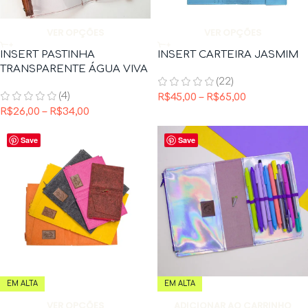
VER OPÇÕES
VER OPÇÕES
INSERT PASTINHA
INSERT CARTEIRA JASMIM
TRANSPARENTE ÁGUA VIVA
(22)
(4)
R$
45,00
–
R$
65,00
R$
26,00
–
R$
34,00
Save
Save
EM ALTA
EM ALTA
VER OPÇÕES
ADICIONAR AO CARRINHO