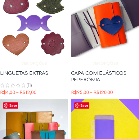
VER OPÇÕES
VER OPÇÕES
LINGUETAS EXTRAS
CAPA COM ELÁSTICOS
PEPERÔMIA
(11)
R$
4,00
–
R$
12,00
R$
95,00
–
R$
120,00
Save
Save