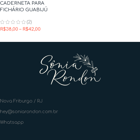
CADERNETA PARA
FICHÁRIO GUABIJÚ
(2)
R$
38,00
–
R$
42,00
Nova Friburgo / RJ
hey@soniarondon.com.br
Whatsapp