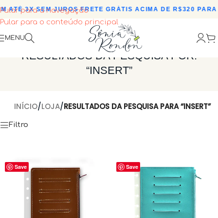
TÉ 3X SEM JUROS
•
FRETE GRÁTIS ACIMA DE R$320 PARA TO
Pular para a navegação
Pular para o conteúdo principal
MENU
RESULTADOS DA PESQUISA POR:
“INSERT”
INÍCIO
/
LOJA
/
RESULTADOS DA PESQUISA PARA “INSERT”
Filtro
Save
Save