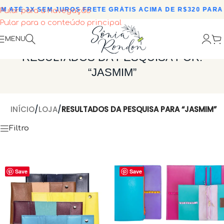
 ATÉ 3X SEM JUROS
•
FRETE GRÁTIS ACIMA DE R$320 PARA 
Pular para a navegação
Pular para o conteúdo principal
MENU
RESULTADOS DA PESQUISA POR:
“JASMIM”
INÍCIO
/
LOJA
/
RESULTADOS DA PESQUISA PARA “JASMIM”
Filtro
Save
Save