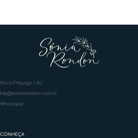
Nova Friburgo / RJ
hey@soniarondon.com.br
Whatsapp
CONHEÇA