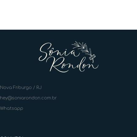
Nova Friburgo / RJ
hey@soniarondon.com.br
Whatsapp