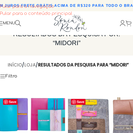
M JUROS
•
FRETE GRÁTIS ACIMA DE R$320 PARA TODO O BRAS
Pular para a navegação
Pular para o conteúdo principal
MENU
RESULTADOS DA PESQUISA POR:
“MIDORI”
INÍCIO
/
LOJA
/
RESULTADOS DA PESQUISA PARA “MIDORI”
Filtro
Save
Save