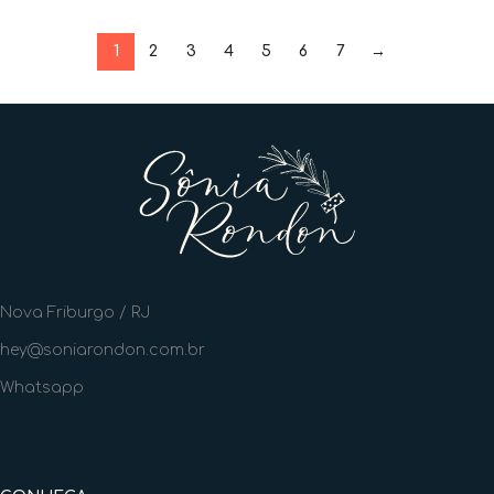
1
2
3
4
5
6
7
→
Nova Friburgo / RJ
hey@soniarondon.com.br
Whatsapp