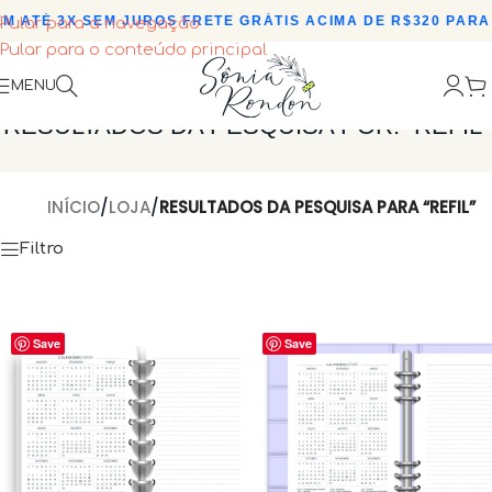
ATÉ 3X SEM JUROS
•
FRETE GRÁTIS ACIMA DE R$320 PARA T
Pular para a navegação
Pular para o conteúdo principal
MENU
RESULTADOS DA PESQUISA POR: “REFIL”
INÍCIO
/
LOJA
/
RESULTADOS DA PESQUISA PARA “REFIL”
Filtro
Save
Save