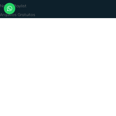
Nossa Playlist
Arquivos Gratuitos
FORMAS DE PAGAMENTO
FORMAS DE ENVIO
SIGA A GENTE!