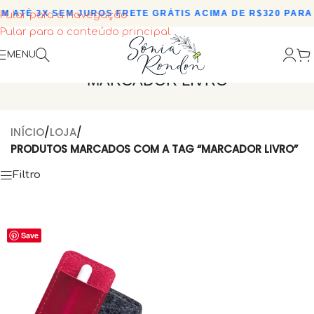
M ATÉ 3X SEM JUROS
•
FRETE GRÁTIS ACIMA DE R$320 PARA 
Pular para a navegação
Pular para o conteúdo principal
MENU
MARCADOR LIVRO
INÍCIO
/
LOJA
/
PRODUTOS MARCADOS COM A TAG “MARCADOR LIVRO”
Filtro
Save