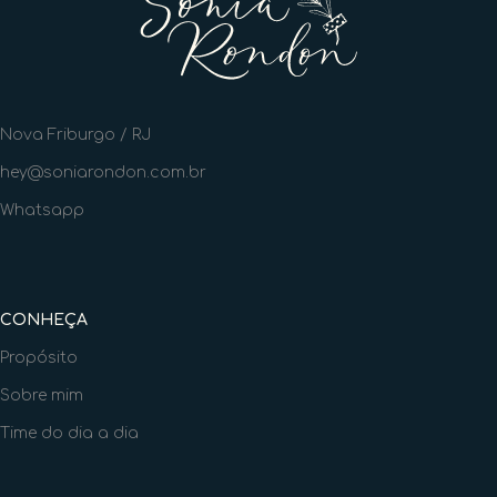
Nova Friburgo / RJ
hey@soniarondon.com.br
Whatsapp
CONHEÇA
Propósito
Sobre mim
Time do dia a dia