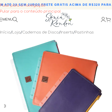
ATÉ 3X SEM JUROS
•
FRETE GRÁTIS ACIMA DE R$320 PARA T
Pular para a navegação
Pular para o conteúdo principal
MENU
Início
/
Loja
/
Cadernos de Disco
/
Inserts
/
Pastinhas