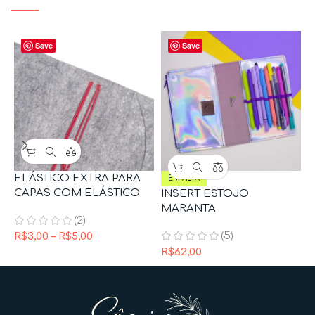
Save
Save
ELÁSTICO EXTRA PARA
EM ALTA
CAPAS COM ELÁSTICO
INSERT ESTOJO
K
MARANTA
(2)
(5)
R$
3,00
–
R$
5,00
R
R$
62,00