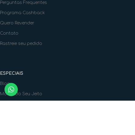
Perguntas Frequentes
Programa Cashback
Quero Revender
Contato
Rastreie seu pedido
ESPECIAIS
Blog
Monte do Seu Jeito
Vale Presente
Nossa Playlist
Arquivos Gratuitos