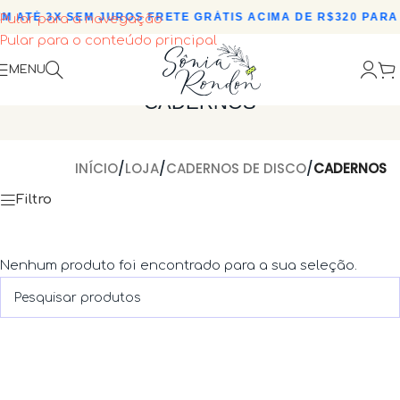
M ATÉ 3X SEM JUROS
•
FRETE GRÁTIS ACIMA DE R$320 PARA 
Pular para a navegação
Pular para o conteúdo principal
MENU
CADERNOS
INÍCIO
/
LOJA
/
CADERNOS DE DISCO
/
CADERNOS
Filtro
Nenhum produto foi encontrado para a sua seleção.