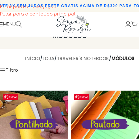
É 3X SEM JUROS
•
FRETE GRÁTIS ACIMA DE R$320 PARA TODO
Pular para a navegação
Pular para o conteúdo principal
MENU
MÓDULOS
INÍCIO
/
LOJA
/
TRAVELER'S NOTEBOOK
/
MÓDULOS
Filtro
Save
Save