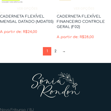
VER OPÇÕES
VER OPÇÕES
CADERNETA FLEXÍVEL
CADERNETA FLEXÍVEL
MENSAL DATADO (MDAT05)
FINANCEIRO CONTROLE
GERAL (F02)
A partir de:
R$
24,00
A partir de:
R$
28,00
1
2
→
Nova Friburgo / RJ