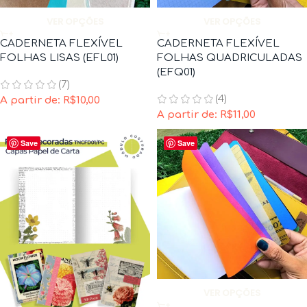
VER OPÇÕES
VER OPÇÕES
CADERNETA FLEXÍVEL
CADERNETA FLEXÍVEL
FOLHAS LISAS (EFL01)
FOLHAS QUADRICULADAS
(EFQ01)
(7)
(4)
A partir de:
R$
10,00
A partir de:
R$
11,00
Save
Save
VER OPÇÕES