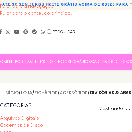
TÉ 3X SEM JUROS
•
FRETE GRÁTIS ACIMA DE R$320 PARA TO
Pular para a navegação
Pular para o conteúdo principal
PESQUISAR
OMPRE POR
TRAVELER’S NOTEBOOK
FICHÁRIOS
CADERNOS DE DISC
INÍCIO
/
LOJA
/
FICHÁRIOS
/
ACESSÓRIOS
/
DIVISÓRIAS & ABAS
CATEGORIAS
Mostrando todo
Arquivos Digitais
Cadernos de Disco