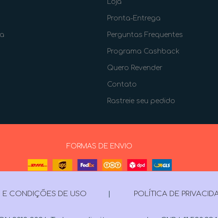
Loja
Pronta-Entrega
ia
Perguntas Frequentes
Programa Cashback
Quero Revender
Contato
Rastreie seu pedido
FORMAS DE ENVIO
 E CONDIÇÕES DE USO
|
POLÍTICA DE PRIVACID