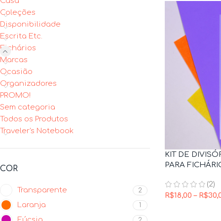
Casa
Coleções
Disponibilidade
Escrita Etc.
Fichários
Marcas
Ocasião
Organizadores
PROMO!
Sem categoria
Todos os Produtos
Traveler's Notebook
KIT DE DIVIS
PARA FICHÁRI
COR
(2)
Transparente
2
R$
18,00
–
R$
30,
Laranja
1
Fúcsia
2