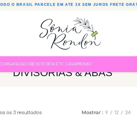
DO O BRASIL
•
PARCELE EM ATÉ 3X SEM JUROS
•
FRETE GRÁTIS
O
ORGANIZADORES
ESCRITA ETC.
CASA
PROMO
DIVISÓRIAS & ABAS
s os 3 resultados
Mostrar
9
12
24