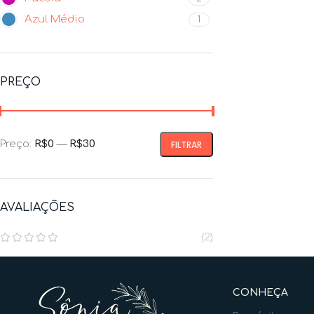
Azul Médio
1
PREÇO
Preço:
R$0
—
R$30
FILTRAR
AVALIAÇÕES
(2)
CONHEÇA