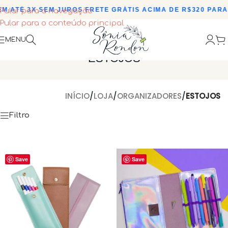
 ATÉ 3X SEM JUROS
•
FRETE GRÁTIS ACIMA DE R$320 PARA T
Pular para a navegação
Pular para o conteúdo principal
MENU
ESTOJOS
INÍCIO
/
LOJA
/
ORGANIZADORES
/
ESTOJOS
Filtro
Save
Save