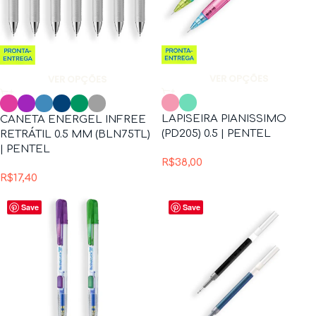
VER OPÇÕES
VER OPÇÕES
LAPISEIRA PIANISSIMO
CANETA ENERGEL INFREE
(PD205) 0.5 | PENTEL
RETRÁTIL 0.5 MM (BLN75TL)
| PENTEL
R$
38,00
R$
17,40
Save
Save