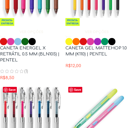
VER OPÇÕES
VER OPÇÕES
CANETA ENERGEL X
CANETA GEL MATTEHOP 1.0
RETRÁTIL 0.5 MM (BLN105) |
MM (K110) | PENTEL
PENTEL
R$
12,00
(1)
R$
8,50
Save
Save