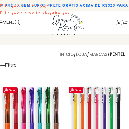
ATÉ 3X SEM JUROS
•
FRETE GRÁTIS ACIMA DE R$320 PARA T
Pular para a navegação
Pular para o conteúdo principal
MENU
PENTEL
INÍCIO
/
LOJA
/
MARCAS
/
PENTEL
Filtro
Save
Save