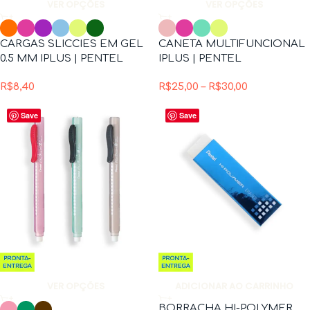
VER OPÇÕES
VER OPÇÕES
CARGAS SLICCIES EM GEL
CANETA MULTIFUNCIONAL
0.5 MM IPLUS | PENTEL
IPLUS | PENTEL
R$
8,40
R$
25,00
–
R$
30,00
Save
Save
VER OPÇÕES
ADICIONAR AO CARRINHO
BORRACHA HI-POLYMER