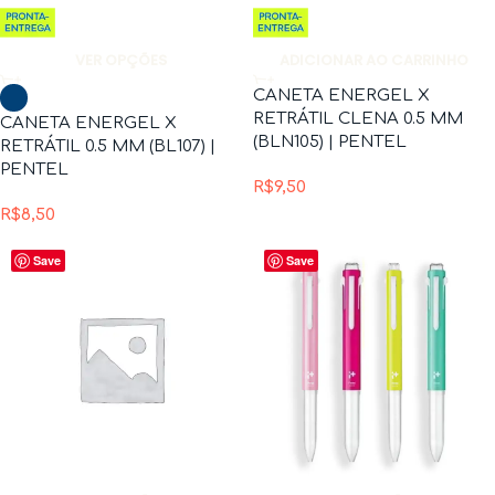
VER OPÇÕES
ADICIONAR AO CARRINHO
CANETA ENERGEL X
RETRÁTIL CLENA 0.5 MM
CANETA ENERGEL X
(BLN105) | PENTEL
RETRÁTIL 0.5 MM (BL107) |
PENTEL
R$
9,50
R$
8,50
Save
Save