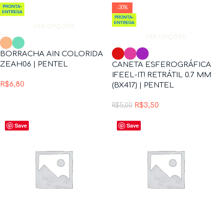
-30%
VER OPÇÕES
VER OPÇÕES
BORRACHA AIN COLORIDA
ZEAH06 | PENTEL
CANETA ESFEROGRÁFICA
IFEEL-IT! RETRÁTIL 0.7 MM
R$
6,80
(BX417) | PENTEL
R$
3,50
R$
5,00
Save
Save