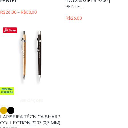
PENTEL
BOYS & GIRLS P200 |
PENTEL
R$
28,00
–
R$
30,00
R$
26,00
Save
VER OPÇÕES
LAPISEIRA TÉCNICA SHARP
COLLECTION P207 (0,7 MM)