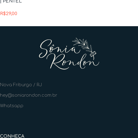
| PENTEL
R$
29,00
Nova Friburgo / RJ
hey@soniarondon.com.br
Whatsapp
CONHEÇA