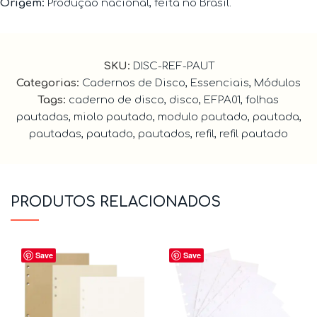
Origem:
Produção nacional, feita no Brasil.
SKU:
DISC-REF-PAUT
Categorias:
Cadernos de Disco
,
Essenciais
,
Módulos
Tags:
caderno de disco
,
disco
,
EFPA01
,
folhas
pautadas
,
miolo pautado
,
modulo pautado
,
pautada
,
pautadas
,
pautado
,
pautados
,
refil
,
refil pautado
PRODUTOS RELACIONADOS
Save
Save