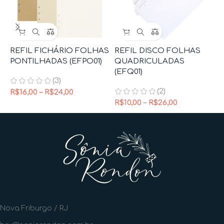
REFIL FICHÁRIO FOLHAS
REFIL DISCO FOLHAS
R
PONTILHADAS (EFPO01)
QUADRICULADAS
D
(EFQ01)
(3)
R
(2)
R$
16,00
–
R$
24,00
R$
10,00
–
R$
26,00
Nova Friburgo / RJ