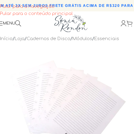
 ATÉ 3X SEM JUROS
•
FRETE GRÁTIS ACIMA DE R$320 PARA 
Pular para a navegação
Pular para o conteúdo principal
MENU
Início
/
Loja
/
Cadernos de Disco
/
Módulos
/
Essenciais