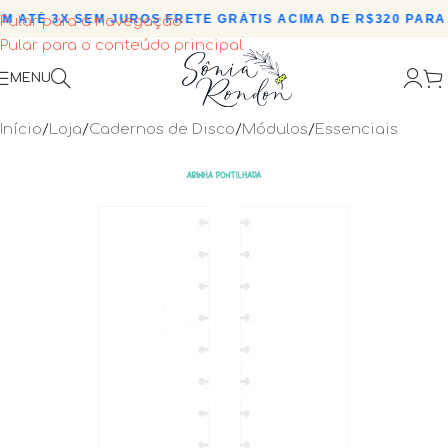
 ATÉ 3X SEM JUROS
•
FRETE GRÁTIS ACIMA DE R$320 PARA 
Pular para a navegação
Pular para o conteúdo principal
MENU
Início
/
Loja
/
Cadernos de Disco
/
Módulos
/
Essenciais