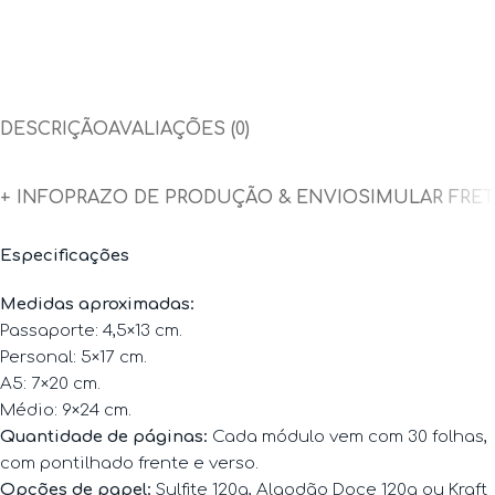
DESCRIÇÃO
AVALIAÇÕES (0)
+ INFO
PRAZO DE PRODUÇÃO & ENVIO
SIMULAR FRE
Especificações
Medidas aproximadas:
Passaporte: 4,5×13 cm.
Personal: 5×17 cm.
A5: 7×20 cm.
Médio: 9×24 cm.
Quantidade de páginas:
Cada módulo vem com 30 folhas,
com pontilhado frente e verso.
Opções de papel:
Sulfite 120g, Algodão Doce 120g ou Kraft