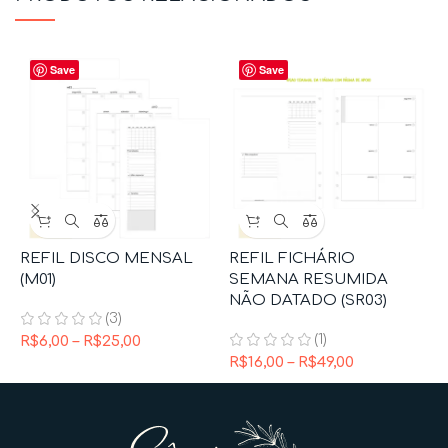
Save
Save
REFIL DISCO MENSAL
REFIL FICHÁRIO
C
(M01)
SEMANA RESUMIDA
NÃO DATADO (SR03)
D
(3)
(1)
R$
6,00
–
R$
25,00
R
R$
16,00
–
R$
49,00