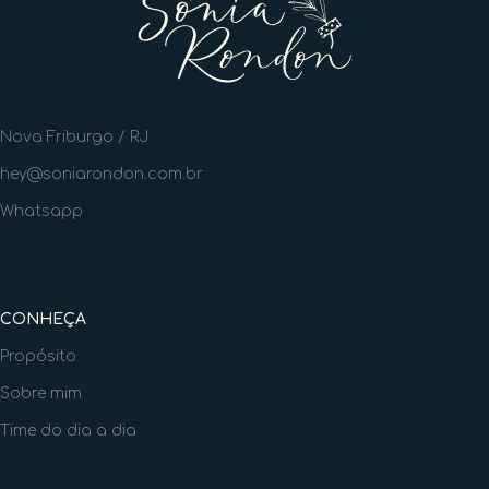
Nova Friburgo / RJ
hey@soniarondon.com.br
Whatsapp
CONHEÇA
Propósito
Sobre mim
Time do dia a dia