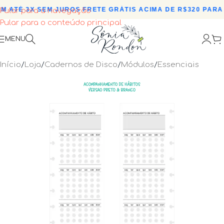
 ATÉ 3X SEM JUROS
•
FRETE GRÁTIS ACIMA DE R$320 PARA 
Pular para a navegação
Pular para o conteúdo principal
MENU
Início
/
Loja
/
Cadernos de Disco
/
Módulos
/
Essenciais