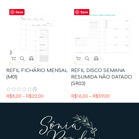
Save
Save
REFIL FICHÁRIO MENSAL
REFIL DISCO SEMANA
C
(M01)
RESUMIDA NÃO DATADO
(SR03)
D
(1)
R$
8,00
–
R$
22,00
R$
16,00
–
R$
59,00
R