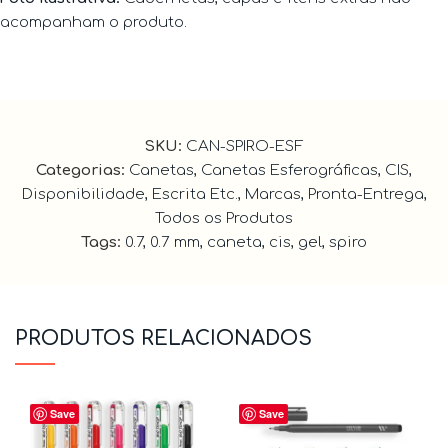
acompanham o produto.
SKU:
CAN-SPIRO-ESF
Categorias:
Canetas
,
Canetas Esferográficas
,
CIS
,
Disponibilidade
,
Escrita Etc.
,
Marcas
,
Pronta-Entrega
,
Todos os Produtos
Tags:
0.7
,
0.7 mm
,
caneta
,
cis
,
gel
,
spiro
PRODUTOS RELACIONADOS
Save
Save