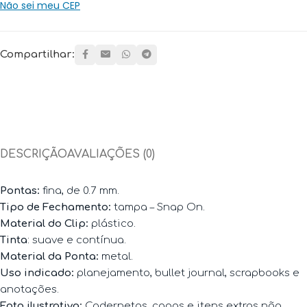
Não sei meu CEP
Compartilhar:
DESCRIÇÃO
AVALIAÇÕES (0)
Pontas:
fina, de 0.7 mm.
Tipo de Fechamento
:
tampa – Snap On.
Material do Clip
:
plástico.
Tinta
: suave e contínua.
Material da Ponta:
metal.
Uso indicado:
planejamento, bullet journal, scrapbooks e
anotações.
Foto ilustrativa:
Cadernetas, capas e itens extras não