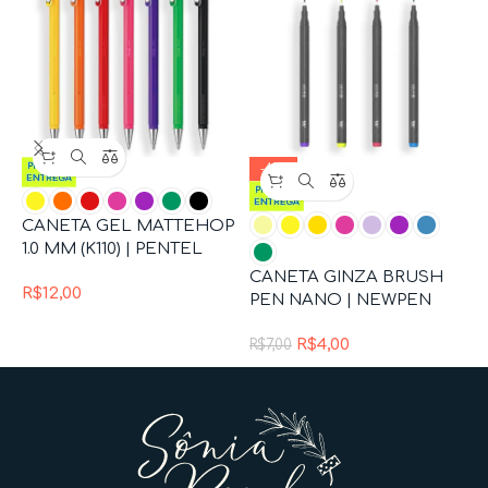
-43%
CANETA GEL MATTEHOP
C
1.0 MM (K110) | PENTEL
(
CANETA GINZA BRUSH
R$
12,00
R
PEN NANO | NEWPEN
R$
4,00
R$
7,00