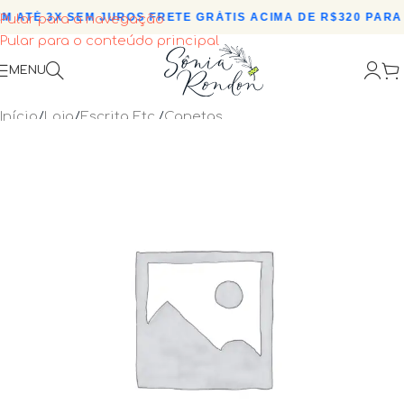
 ATÉ 3X SEM JUROS
•
FRETE GRÁTIS ACIMA DE R$320 PARA 
Pular para a navegação
Pular para o conteúdo principal
MENU
Início
/
Loja
/
Escrita Etc.
/
Canetas