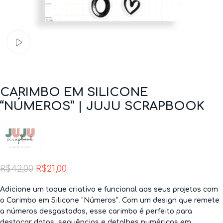
Assistir vídeo
CARIMBO EM SILICONE
“NÚMEROS” | JUJU SCRAPBOOK
R$
42,00
R$
21,00
Adicione um toque criativo e funcional aos seus projetos com
o
Carimbo em Silicone “Números”
. Com um design que remete
a números desgastados, esse carimbo é perfeito para
destacar datas, sequências e detalhes numéricos em