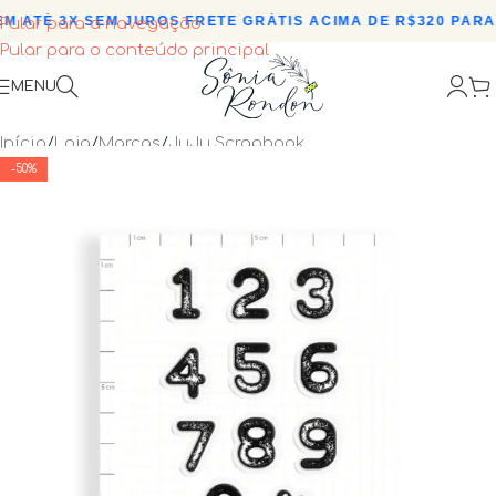
 ATÉ 3X SEM JUROS
•
FRETE GRÁTIS ACIMA DE R$320 PARA 
Pular para a navegação
Pular para o conteúdo principal
MENU
Início
/
Loja
/
Marcas
/
JuJu Scrapbook
-50%