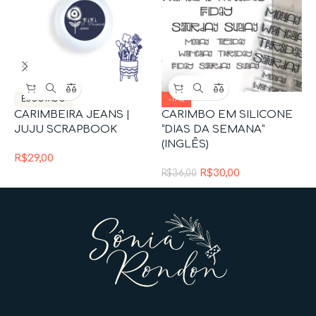
ESGOTADO
-17%
CARIMBEIRA JEANS |
CARIMBO EM SILICONE
C
JUJU SCRAPBOOK
“DIAS DA SEMANA”
“
(INGLÊS)
(
R$
29,00
R$
30,00
R$
36,00
R