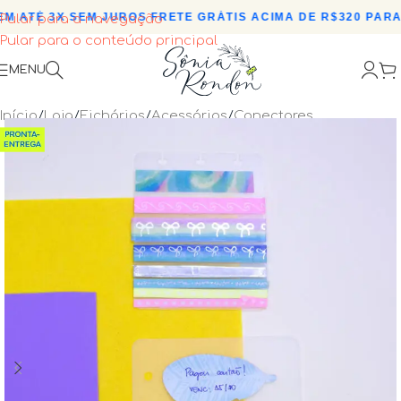
 ATÉ 3X SEM JUROS
•
FRETE GRÁTIS ACIMA DE R$320 PARA 
Pular para a navegação
Pular para o conteúdo principal
MENU
Início
/
Loja
/
Fichários
/
Acessórios
/
Conectores