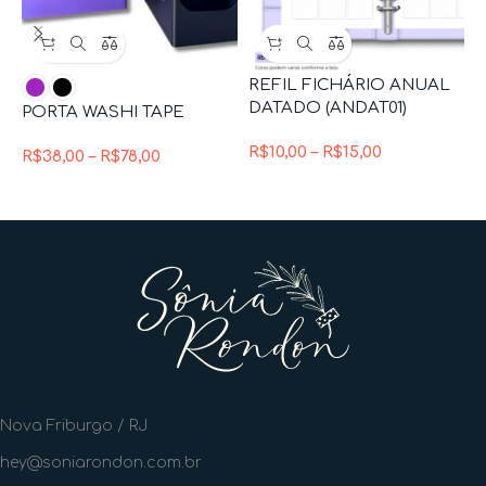
REFIL FICHÁRIO ANUAL
DATADO (ANDAT01)
P
PORTA WASHI TAPE
R$
10,00
–
R$
15,00
R
R$
38,00
–
R$
78,00
Nova Friburgo / RJ
hey@soniarondon.com.br