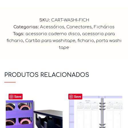
SKU:
CART-WASHI-FICH
Categorias:
Acessórios
,
Conectores
,
Fichários
Tags:
acessorio caderno disco
,
acessorio para
fichario
,
Cartão para washitape
,
fichario
,
porta washi
tape
PRODUTOS RELACIONADOS
Save
Save