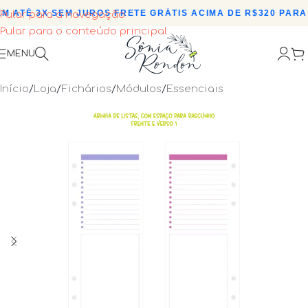
 ATÉ 3X SEM JUROS
•
FRETE GRÁTIS ACIMA DE R$320 PARA 
Pular para a navegação
Pular para o conteúdo principal
MENU
Início
/
Loja
/
Fichários
/
Módulos
/
Essenciais