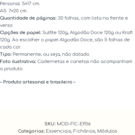
Personal: 5×17 cm.
A5: 7×20 cm.
Quantidade de páginas:
30 folhas, com lista na frente e
verso.
Opções de papel:
Sulfite 120g, Algodão Doce 120g ou Kraft
120g. Ao escolher o papel Algodão Doce, são 5 folhas de
cada cor.
Tipo:
Permanente, ou seja, não datado.
Foto ilustrativa:
Cadernetas e canetas não acompanham
o produto.
– Produto artesanal e brasileiro –
SKU:
MOD-FIC-EP06
Categorias:
Essenciais
,
Fichários
,
Módulos