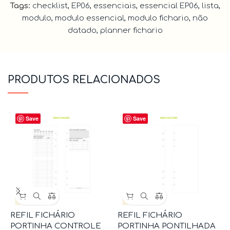
Tags:
checklist
,
EP06
,
essenciais
,
essencial EP06
,
lista
,
modulo
,
modulo essencial
,
modulo fichario
,
não
datado
,
planner fichario
PRODUTOS RELACIONADOS
Save
Save
REFIL FICHÁRIO
REFIL FICHÁRIO
R
PORTINHA CONTROLE
PORTINHA PONTILHADA