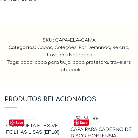
SKU:
CAPA-ELA-CAMA
Categorias:
Capas
,
Coleções
,
Por Demanda
,
Re:cria
,
Traveler's Notebook
Tags:
capa
,
capa para bujo
,
capa protetora
,
travelers
notebook
PRODUTOS RELACIONADOS
Save
Save
CADERNETA FLEXÍVEL
CAPA PARA CADERNO DE
FOLHAS LISAS (EFL01)
DISCO HORTÊNSIA