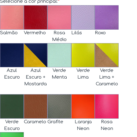
Selecione a cor principal:
*
Salmão
Vermelho
Rosa
Lilás
Roxo
Médio
Azul
Azul
Verde
Verde
Verde
Escuro
Escuro +
Menta
Lima
Lima +
Mostarda
Caramelo
Verde
Caramelo
Grafite
Laranja
Rosa
Escuro
Neon
Neon