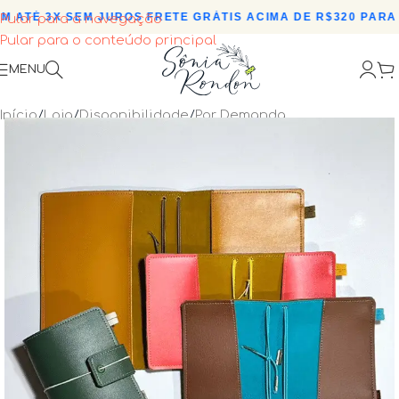
ATÉ 3X SEM JUROS
•
FRETE GRÁTIS ACIMA DE R$320 PARA TO
Pular para a navegação
Pular para o conteúdo principal
MENU
Início
/
Loja
/
Disponibilidade
/
Por Demanda