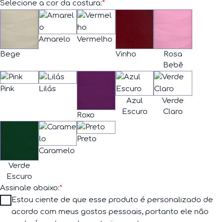
Selecione a cor da costura:
*
Amarelo
Vermelho
Bege
Vinho
Rosa
Bebê
Pink
Lilás
Azul
Verde
Escuro
Claro
Roxo
Preto
Caramelo
Verde
Escuro
Assinale abaixo:
*
Estou ciente de que esse produto é personalizado de
acordo com meus gostos pessoais, portanto ele não