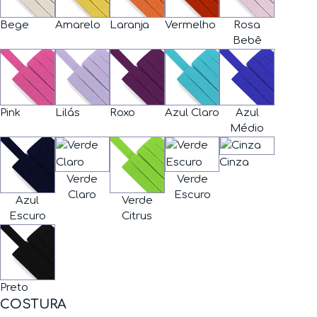
Bege
Amarelo
Laranja
Vermelho
Rosa
Bebê
Pink
Lilás
Roxo
Azul Claro
Azul
Médio
Cinza
Verde
Verde
Claro
Escuro
Azul
Verde
Escuro
Citrus
Preto
COSTURA