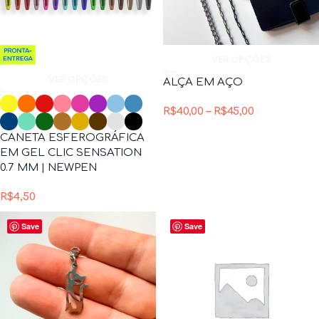
VER OPÇÕES
VER OPÇÕES
ALÇA EM AÇO
R$
40,00
–
R$
45,00
CANETA ESFEROGRÁFICA
EM GEL CLIC SENSATION
0.7 MM | NEWPEN
R$
4,50
Save
Save