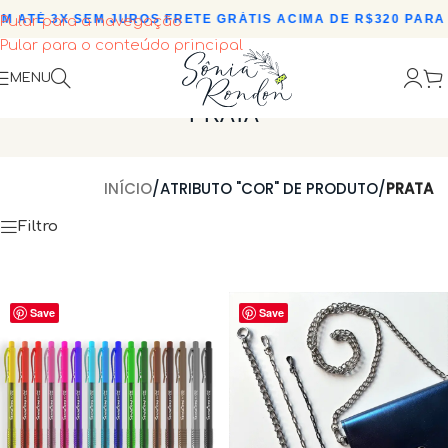
 ATÉ 3X SEM JUROS
•
FRETE GRÁTIS ACIMA DE R$320 PARA 
Pular para a navegação
Pular para o conteúdo principal
MENU
PRATA
INÍCIO
/
ATRIBUTO "COR" DE PRODUTO
/
PRATA
Filtro
Save
Save