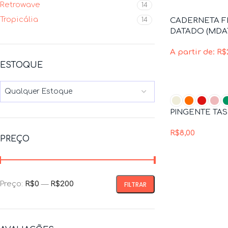
Retrowave
14
Tropicália
14
CADERNETA F
DATADO (MDA
A partir de:
R$
ESTOQUE
Qualquer Estoque
PINGENTE TA
R$
8,00
PREÇO
Preço:
R$0
—
R$200
FILTRAR