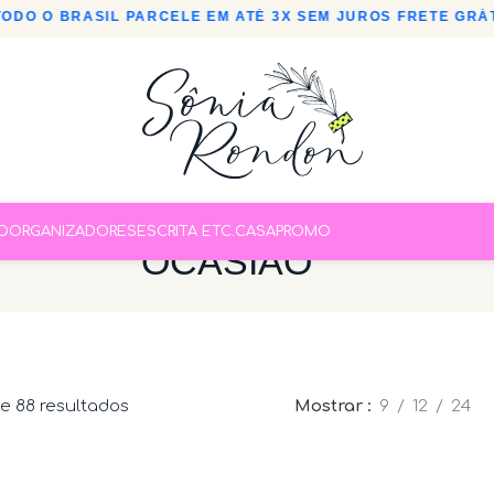
 O BRASIL
•
PARCELE EM ATÉ 3X SEM JUROS
•
FRETE GRÁTIS 
O
ORGANIZADORES
ESCRITA ETC.
CASA
PROMO
OCASIÃO
de 88 resultados
Mostrar
9
12
24