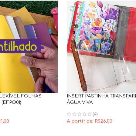
INSERT PASTINHA TRANSPA
LEXÍVEL FOLHAS
ÁGUA VIVA
(EFPO01)
(4)
A partir de:
R$
26,00
11,00