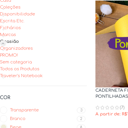
Casa
Coleções
Disponibilidade
Escrita Etc.
Fichários
Marcas
Ocasião
Organizadores
PROMO!
Sem categoria
Todos os Produtos
Traveler's Notebook
CADERNETA F
PONTILHADAS 
COR
(7)
Transparente
3
A partir de:
R$
Branco
2
Bege
8