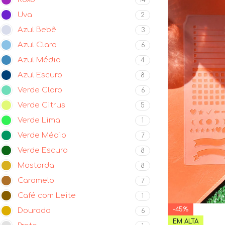
Uva
2
Azul Bebê
3
Azul Claro
6
Azul Médio
4
Azul Escuro
8
Verde Claro
6
Verde Citrus
5
Verde Lima
1
Verde Médio
7
Verde Escuro
8
Mostarda
8
Caramelo
7
Café com Leite
1
-45%
Dourado
6
EM ALTA