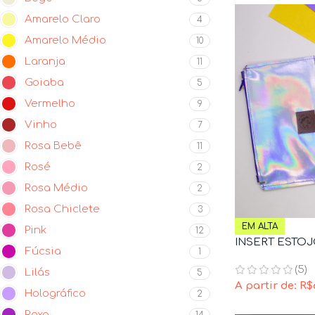
Amarelo Claro
4
Amarelo Médio
10
Laranja
11
Goiaba
5
Vermelho
9
Vinho
7
Rosa Bebê
11
Rosé
2
Rosa Médio
2
Rosa Chiclete
3
EM ALTA
Pink
12
INSERT ESTO
Fúcsia
1
(5)
Lilás
5
A partir de:
R$
Holográfico
2
Roxo
14