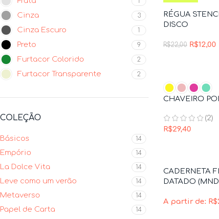
Prata
1
RÉGUA STENC
Cinza
3
DISCO
Cinza Escuro
1
Preto
R$
12,00
R$
22,00
9
Furtacor Colorido
2
Furtacor Transparente
2
CHAVEIRO P
COLEÇÃO
(2)
R$
29,40
Básicos
14
Empório
14
La Dolce Vita
14
CADERNETA F
Leve como um verão
DATADO (MND
14
Metaverso
14
A partir de:
R$
Papel de Carta
14