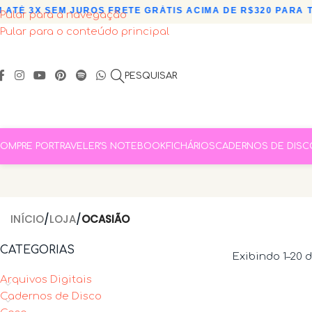
É 3X SEM JUROS
•
FRETE GRÁTIS ACIMA DE R$320 PARA TODO
Pular para a navegação
Pular para o conteúdo principal
PESQUISAR
OMPRE POR
TRAVELER’S NOTEBOOK
FICHÁRIOS
CADERNOS DE DISC
INÍCIO
/
LOJA
/
OCASIÃO
CATEGORIAS
Exibindo 1–20 
Arquivos Digitais
Cadernos de Disco