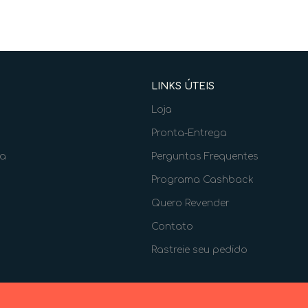
LINKS ÚTEIS
Loja
Pronta-Entrega
ia
Perguntas Frequentes
Programa Cashback
Quero Revender
Contato
Rastreie seu pedido