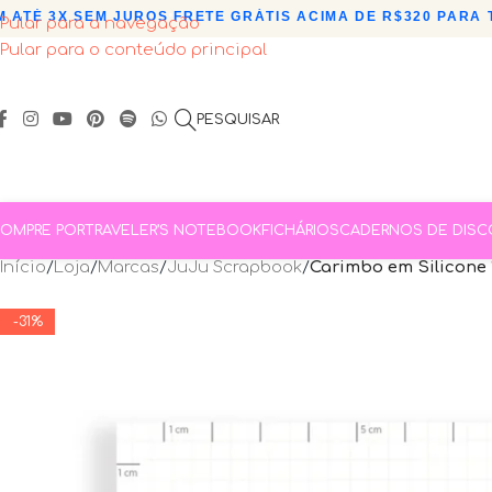
ATÉ 3X SEM JUROS
•
FRETE GRÁTIS ACIMA DE R$320 PARA TO
Pular para a navegação
Pular para o conteúdo principal
PESQUISAR
OMPRE POR
TRAVELER’S NOTEBOOK
FICHÁRIOS
CADERNOS DE DISC
Início
/
Loja
/
Marcas
/
JuJu Scrapbook
/
Carimbo em Silicone 
-31%