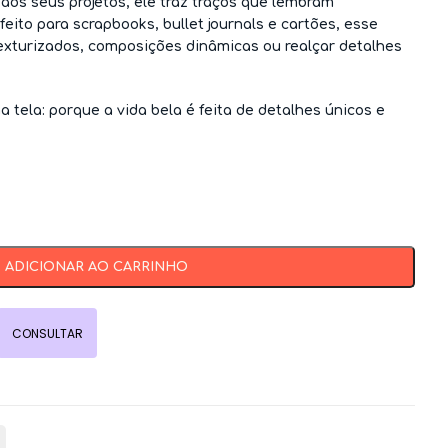
 aos seus projetos, ele traz traços que lembram
rfeito para scrapbooks, bullet journals e cartões, esse
texturizados, composições dinâmicas ou realçar detalhes
 tela:
porque a vida bela é feita de detalhes únicos e
ADICIONAR AO CARRINHO
CONSULTAR