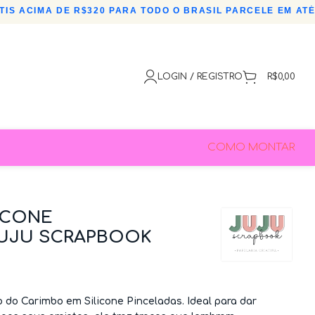
S ACIMA DE R$320 PARA TODO O BRASIL
•
PARCELE EM ATÉ 3
LOGIN / REGISTRO
R$
0,00
COMO MONTAR
ICONE
 JUJU SCRAPBOOK
co do
Carimbo em Silicone Pinceladas
. Ideal para dar