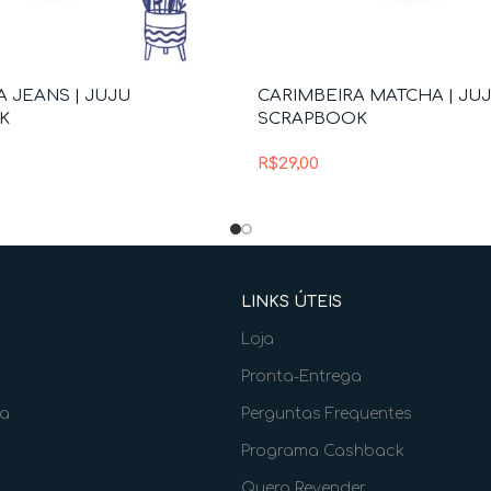
 JEANS | JUJU
CARIMBEIRA MATCHA | JU
K
SCRAPBOOK
R$
29,00
LINKS ÚTEIS
Loja
Pronta-Entrega
ia
Perguntas Frequentes
Programa Cashback
Quero Revender