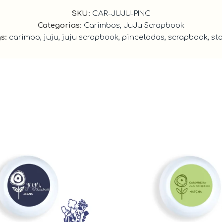
SKU:
CAR-JUJU-PINC
Categorias:
Carimbos
,
JuJu Scrapbook
s:
carimbo
,
juju
,
juju scrapbook
,
pinceladas
,
scrapbook
,
st