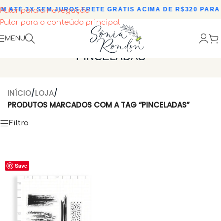
M ATÉ 3X SEM JUROS
•
FRETE GRÁTIS ACIMA DE R$320 PARA 
Pular para a navegação
Pular para o conteúdo principal
MENU
PINCELADAS
INÍCIO
/
LOJA
/
PRODUTOS MARCADOS COM A TAG “PINCELADAS”
Filtro
Save