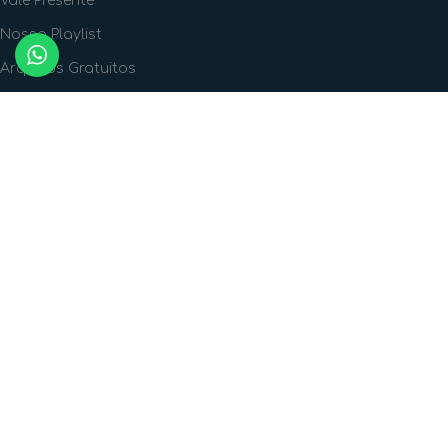
Vale Presente
Nossa Playlist
Arquivos Gratuitos
FORMAS DE PAGAMENTO
FORMAS DE ENVIO
SIGA A GENTE!