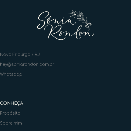
Nova Friburgo / RJ
hey@soniarondon.com.br
Whatsapp
CONHEÇA
Propósito
Sobre mim