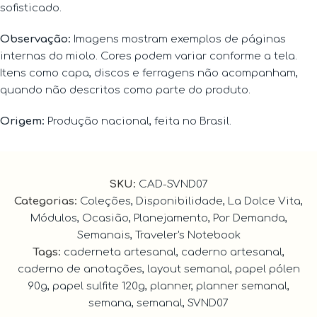
sofisticado.
Observação:
Imagens mostram exemplos de páginas
internas do miolo. Cores podem variar conforme a tela.
Itens como capa, discos e ferragens não acompanham,
quando não descritos como parte do produto.
Origem:
Produção nacional, feita no Brasil.
SKU:
CAD-SVND07
Categorias:
Coleções
,
Disponibilidade
,
La Dolce Vita
,
Módulos
,
Ocasião
,
Planejamento
,
Por Demanda
,
Semanais
,
Traveler's Notebook
Tags:
caderneta artesanal
,
caderno artesanal
,
caderno de anotações
,
layout semanal
,
papel pólen
90g
,
papel sulfite 120g
,
planner
,
planner semanal
,
semana
,
semanal
,
SVND07