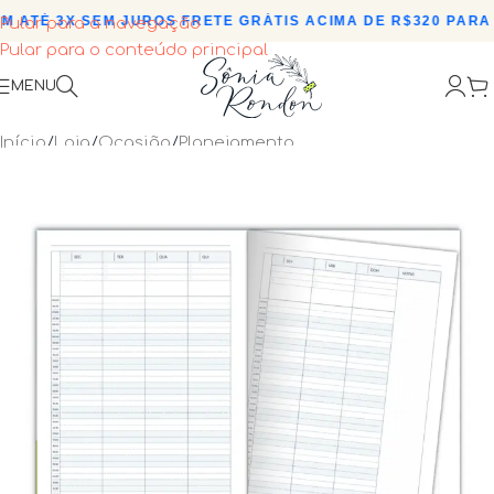
 ATÉ 3X SEM JUROS
•
FRETE GRÁTIS ACIMA DE R$320 PARA T
Pular para a navegação
Pular para o conteúdo principal
MENU
Início
/
Loja
/
Ocasião
/
Planejamento