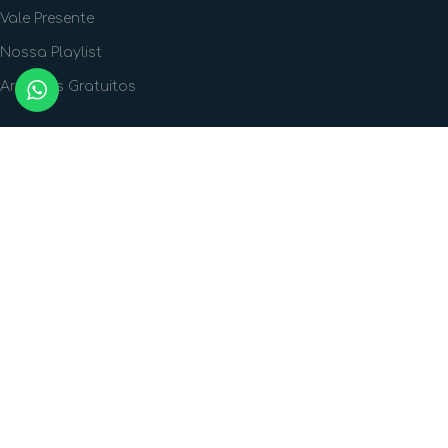
Vale Presente
Nossa Playlist
Arquivos Gratuitos
FORMAS DE PAGAMENTO
FORMAS DE ENVIO
SIGA A GENTE!