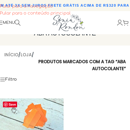
M ATÉ 3X SEM JUROS
•
FRETE GRÁTIS ACIMA DE R$320 PARA 
Pular para a navegação
Pular para o conteúdo principal
MENU
ABA AUTOCOLANTE
INÍCIO
/
LOJA
/
PRODUTOS MARCADOS COM A TAG “ABA
AUTOCOLANTE”
Filtro
Save