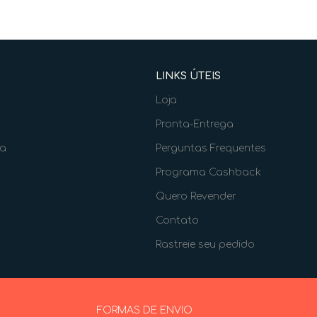
LINKS ÚTEIS
Loja
Pronta-Entrega
ia
Perguntas Frequentes
Programa Cashback
Quero Revender
Contato
Rastreie seu pedido
FORMAS DE ENVIO