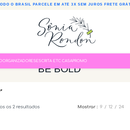
DO O BRASIL
•
PARCELE EM ATÉ 3X SEM JUROS
•
FRETE GRÁTI
O
ORGANIZADORES
ESCRITA ETC.
CASA
PROMO
BE BOLD
”
s os 2 resultados
Mostrar
9
12
24