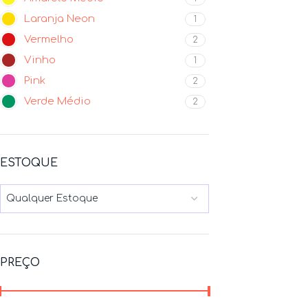
Laranja Neon
1
Vermelho
2
Vinho
1
Pink
2
Verde Médio
2
ESTOQUE
Qualquer Estoque
PREÇO