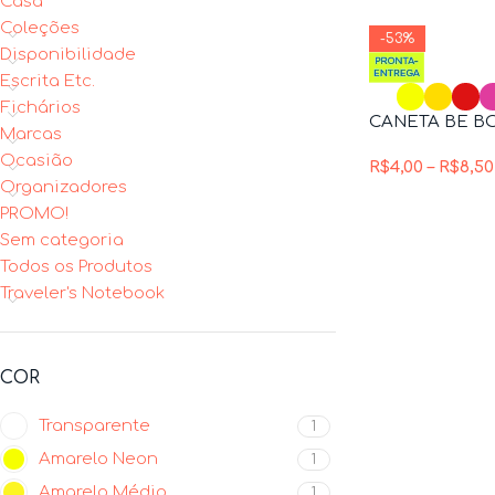
Casa
Coleções
-53%
Disponibilidade
Escrita Etc.
Fichários
CANETA BE BO
Marcas
Ocasião
R$
4,00
–
R$
8,50
Organizadores
PROMO!
Sem categoria
Todos os Produtos
Traveler's Notebook
COR
Transparente
1
Amarelo Neon
1
Amarelo Médio
1