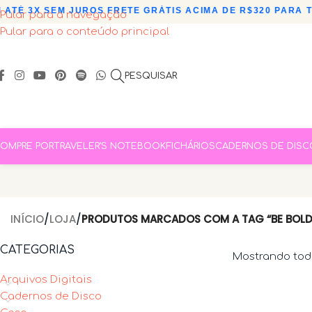
ATÉ 3X SEM JUROS
•
FRETE GRÁTIS ACIMA DE R$320 PARA TO
Pular para a navegação
Pular para o conteúdo principal
PESQUISAR
OMPRE POR
TRAVELER’S NOTEBOOK
FICHÁRIOS
CADERNOS DE DISC
INÍCIO
/
LOJA
/
PRODUTOS MARCADOS COM A TAG “BE BOLD
CATEGORIAS
Mostrando todo
Arquivos Digitais
Cadernos de Disco