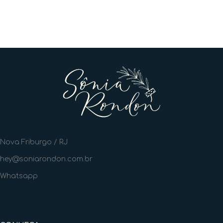
Nova Friburgo / RJ
hey@soniarondon.com.br
Whatsapp