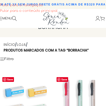
M ATÉ 3X SEM JUROS
•
FRETE GRÁTIS ACIMA DE R$320 PARA 
Pular para a navegação
Pular para o conteúdo principal
MENU
BORRACHA
INÍCIO
/
LOJA
/
PRODUTOS MARCADOS COM A TAG “BORRACHA”
Filtro
Save
Save