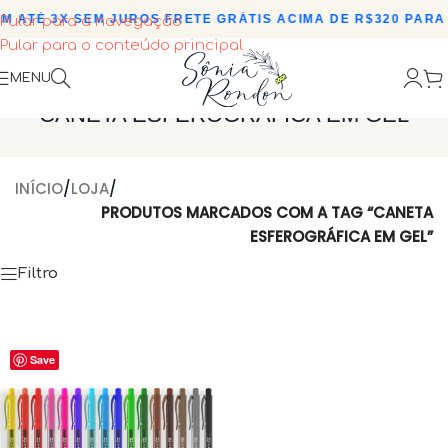
M ATÉ 3X SEM JUROS
•
FRETE GRÁTIS ACIMA DE R$320 PARA 
Pular para a navegação
Pular para o conteúdo principal
MENU
CANETA ESFEROGRÁFICA EM GEL
INÍCIO
/
LOJA
/
PRODUTOS MARCADOS COM A TAG “CANETA
ESFEROGRÁFICA EM GEL”
Filtro
Save