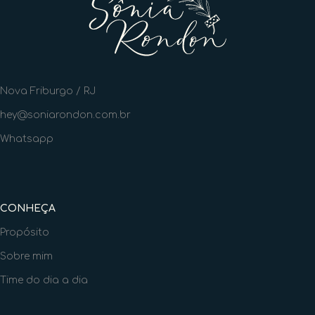
Nova Friburgo / RJ
hey@soniarondon.com.br
Whatsapp
CONHEÇA
Propósito
Sobre mim
Time do dia a dia