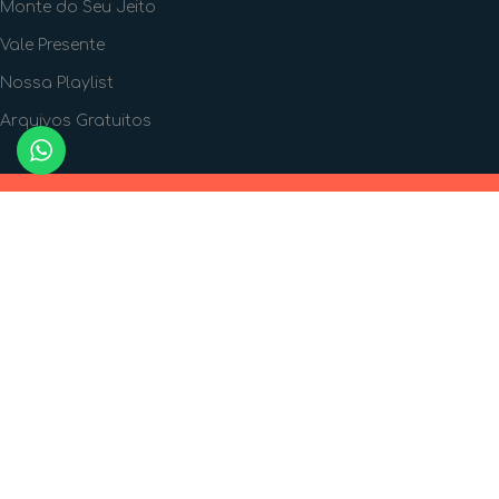
Monte do Seu Jeito
Vale Presente
Nossa Playlist
Arquivos Gratuitos
FORMAS DE PAGAMENTO
FORMAS DE ENVIO
SIGA A GENTE!