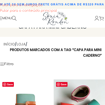
 ATÉ 3X SEM JUROS
•
FRETE GRÁTIS ACIMA DE R$320 PARA 
Pular para a navegação
Pular para o conteúdo principal
MENU
CAPA PARA MINI CADERNO
INÍCIO
/
LOJA
/
PRODUTOS MARCADOS COM A TAG “CAPA PARA MINI
CADERNO”
Filtro
Save
Save