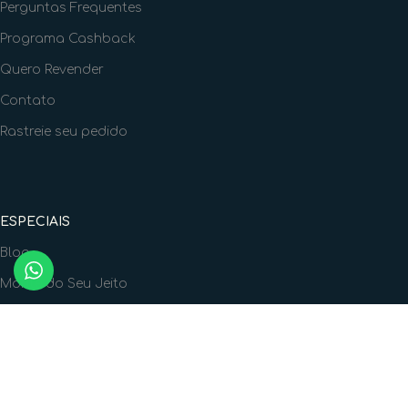
Perguntas Frequentes
Programa Cashback
Quero Revender
Contato
Rastreie seu pedido
ESPECIAIS
Blog
Monte do Seu Jeito
Vale Presente
Nossa Playlist
Arquivos Gratuitos