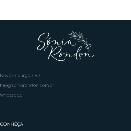
Nova Friburgo / RJ
hey@soniarondon.com.br
Whatsapp
CONHEÇA