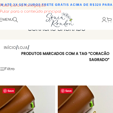
 ATÉ 3X SEM JUROS
•
FRETE GRÁTIS ACIMA DE R$320 PARA 
Pular para a navegação
Pular para o conteúdo principal
MENU
CORACÃO SAGRADO
INÍCIO
/
LOJA
/
PRODUTOS MARCADOS COM A TAG “CORACÃO
SAGRADO”
Filtro
Save
Save