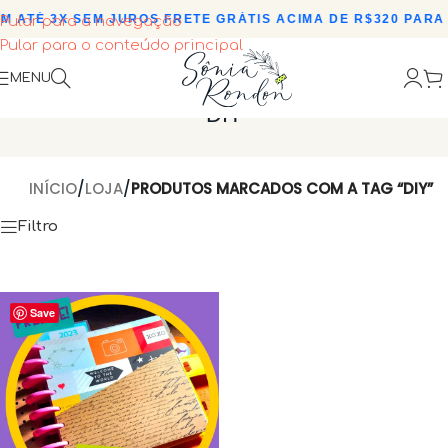
 ATÉ 3X SEM JUROS
•
FRETE GRÁTIS ACIMA DE R$320 PARA 
Pular para a navegação
Pular para o conteúdo principal
MENU
DIY
INÍCIO
/
LOJA
/
PRODUTOS MARCADOS COM A TAG “DIY”
Filtro
Save