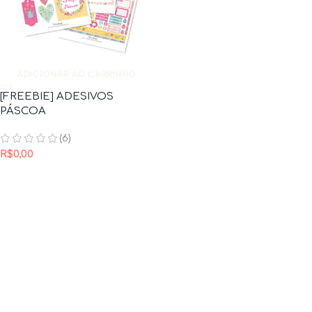
ADICIONAR AO CARRINHO
[FREEBIE] ADESIVOS
PÁSCOA
(6)
R$
0,00