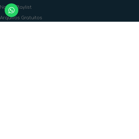
Nossa Playlist
Arquivos Gratuitos
FORMAS DE PAGAMENTO
FORMAS DE ENVIO
SIGA A GENTE!