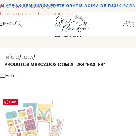
M ATÉ 3X SEM JUROS
•
FRETE GRÁTIS ACIMA DE R$320 PARA 
Pular para a navegação
Pular para o conteúdo principal
MENU
EASTER
INÍCIO
/
LOJA
/
PRODUTOS MARCADOS COM A TAG “EASTER”
Filtro
Save