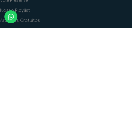
Vale Presente
Nossa Playlist
Arquivos Gratuitos
FORMAS DE PAGAMENTO
FORMAS DE ENVIO
SIGA A GENTE!