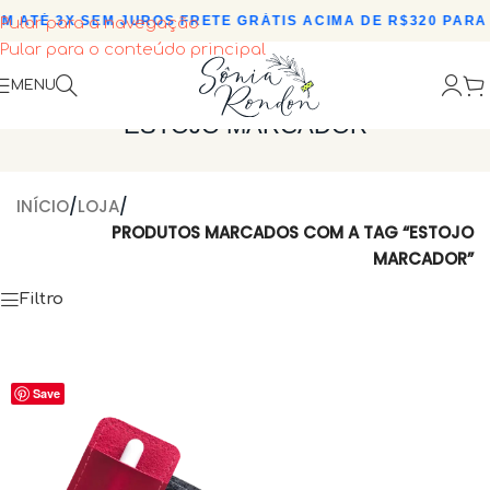
M ATÉ 3X SEM JUROS
•
FRETE GRÁTIS ACIMA DE R$320 PARA 
Pular para a navegação
Pular para o conteúdo principal
MENU
ESTOJO MARCADOR
INÍCIO
/
LOJA
/
PRODUTOS MARCADOS COM A TAG “ESTOJO
MARCADOR”
Filtro
Save