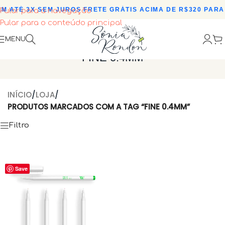
M ATÉ 3X SEM JUROS
•
FRETE GRÁTIS ACIMA DE R$320 PARA 
Pular para a navegação
Pular para o conteúdo principal
MENU
FINE 0.4MM
INÍCIO
/
LOJA
/
PRODUTOS MARCADOS COM A TAG “FINE 0.4MM”
Filtro
Save