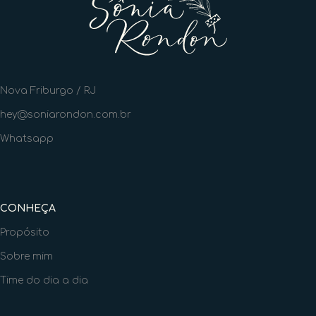
Nova Friburgo / RJ
hey@soniarondon.com.br
Whatsapp
CONHEÇA
Propósito
Sobre mim
Time do dia a dia