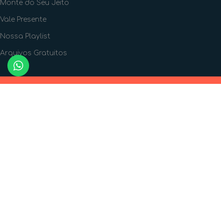
Monte do Seu Jeito
Vale Presente
Nossa Playlist
Arquivos Gratuitos
FORMAS DE PAGAMENTO
FORMAS DE ENVIO
SIGA A GENTE!