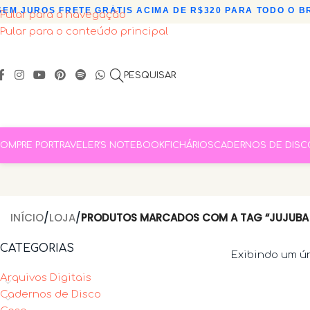
EM JUROS
•
FRETE GRÁTIS ACIMA DE R$320 PARA TODO O BR
Pular para a navegação
Pular para o conteúdo principal
PESQUISAR
OMPRE POR
TRAVELER’S NOTEBOOK
FICHÁRIOS
CADERNOS DE DISC
INÍCIO
/
LOJA
/
PRODUTOS MARCADOS COM A TAG “JUJUBA 
CATEGORIAS
Exibindo um ú
Arquivos Digitais
Cadernos de Disco