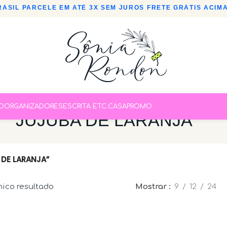
ASIL
•
PARCELE EM ATÉ 3X SEM JUROS
•
FRETE GRÁTIS ACIMA 
O
ORGANIZADORES
ESCRITA ETC.
CASA
PROMO
JUJUBA DE LARANJA
DE LARANJA”
nico resultado
Mostrar
9
12
24