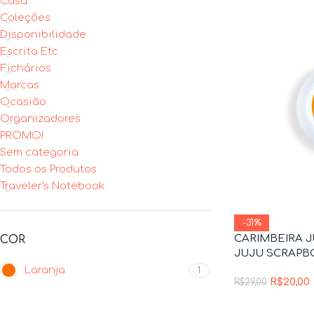
Casa
Coleções
Disponibilidade
Escrita Etc.
Fichários
Marcas
Ocasião
Organizadores
PROMO!
Sem categoria
Todos os Produtos
Traveler's Notebook
-31%
CARIMBEIRA J
COR
JUJU SCRAP
Laranja
1
R$
20,00
R$
29,00