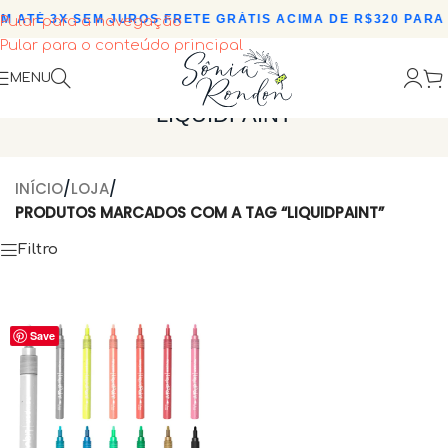
M ATÉ 3X SEM JUROS
•
FRETE GRÁTIS ACIMA DE R$320 PARA 
Pular para a navegação
Pular para o conteúdo principal
MENU
LIQUIDPAINT
INÍCIO
/
LOJA
/
PRODUTOS MARCADOS COM A TAG “LIQUIDPAINT”
Filtro
Save