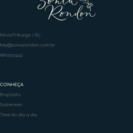
Nova Friburgo / RJ
hey@soniarondon.com.br
Whatsapp
CONHEÇA
Propósito
Sobre mim
Time do dia a dia