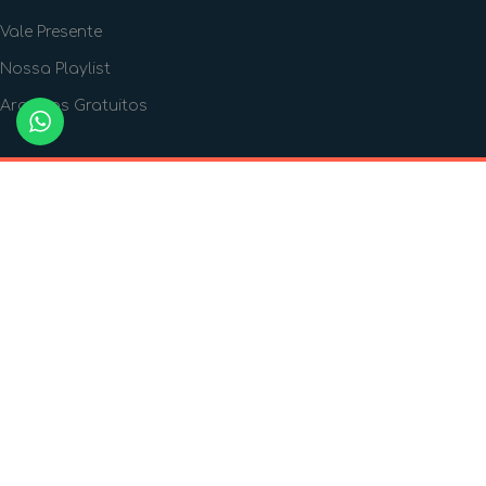
Vale Presente
Nossa Playlist
Arquivos Gratuitos
FORMAS DE PAGAMENTO
FORMAS DE ENVIO
SIGA A GENTE!