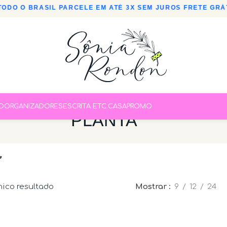
ODO O BRASIL
•
PARCELE EM ATÉ 3X SEM JUROS
•
FRETE GRÁT
O
ORGANIZADORES
ESCRITA ETC.
CASA
PROMO
PLANTA
”
nico resultado
Mostrar
9
12
24