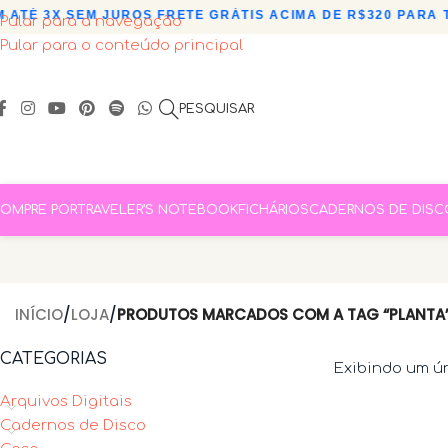
 ATÉ 3X SEM JUROS
•
FRETE GRÁTIS ACIMA DE R$320 PARA T
Pular para a navegação
Pular para o conteúdo principal
PESQUISAR
OMPRE POR
TRAVELER’S NOTEBOOK
FICHÁRIOS
CADERNOS DE DISC
INÍCIO
/
LOJA
/
PRODUTOS MARCADOS COM A TAG “PLANTA
CATEGORIAS
Exibindo um ú
Arquivos Digitais
Cadernos de Disco