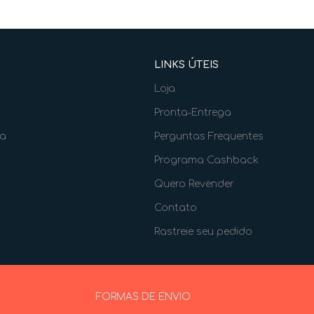
LINKS ÚTEIS
Loja
Pronta-Entrega
ia
Perguntas Frequentes
Programa Cashback
Quero Revender
Contato
Rastreie seu pedido
FORMAS DE ENVIO