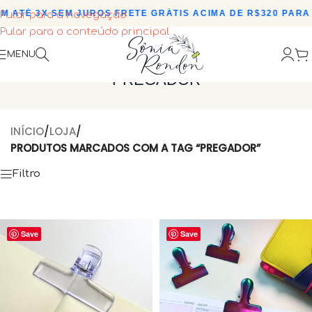
 ATÉ 3X SEM JUROS
•
FRETE GRÁTIS ACIMA DE R$320 PARA 
Pular para a navegação
Pular para o conteúdo principal
MENU
PREGADOR
INÍCIO
/
LOJA
/
PRODUTOS MARCADOS COM A TAG “PREGADOR”
Filtro
Save
Save