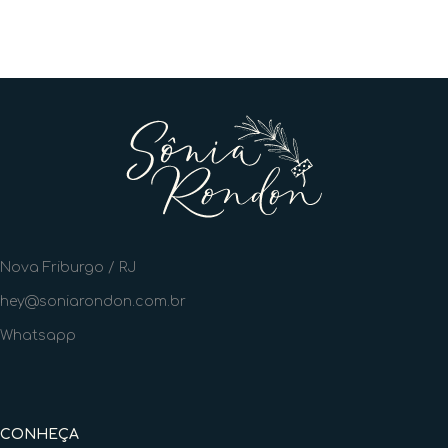
Nova Friburgo / RJ
hey@soniarondon.com.br
Whatsapp
CONHEÇA