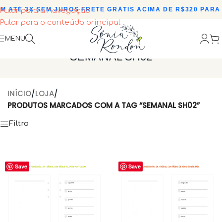
M ATÉ 3X SEM JUROS
•
FRETE GRÁTIS ACIMA DE R$320 PARA 
Pular para a navegação
Pular para o conteúdo principal
MENU
SEMANAL SH02
INÍCIO
/
LOJA
/
PRODUTOS MARCADOS COM A TAG “SEMANAL SH02”
Filtro
Save
Save