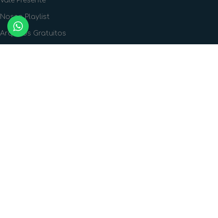
Vale Presente
Nossa Playlist
Arquivos Gratuitos
FORMAS DE PAGAMENTO
FORMAS DE ENVIO
SIGA A GENTE!