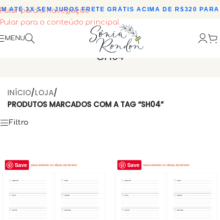
M ATÉ 3X SEM JUROS
•
FRETE GRÁTIS ACIMA DE R$320 PARA 
Pular para a navegação
Pular para o conteúdo principal
MENU
SH04
INÍCIO
/
LOJA
/
PRODUTOS MARCADOS COM A TAG “SH04”
Filtro
Save
Save