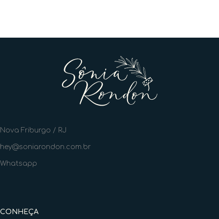
Nova Friburgo / RJ
hey@soniarondon.com.br
Whatsapp
CONHEÇA